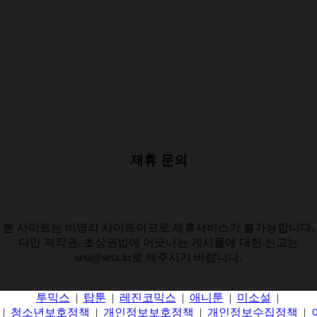
제휴 문의
본 사이트는 비영리 사이트이므로 제휴서비스가 불가능합니다.
다만 저작권, 초상권법에 어긋나는 게시물에 대한 신고는
seta@seta.kr로 해주시기 바랍니다.
투믹스
|
탑툰
|
레진코믹스
|
애니툰
|
미소설
|
|
청소년보호정책
|
개인정보보호정책
|
개인정보수집정책
|