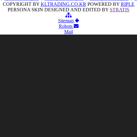
COPYRIGHT BY
KLTRADING.CO.KR
POWERED BY
RIPLE
PERSONA SKIN DESIGNED AND EDITED BY
STRATIS
Sitemap
Robots
Mail